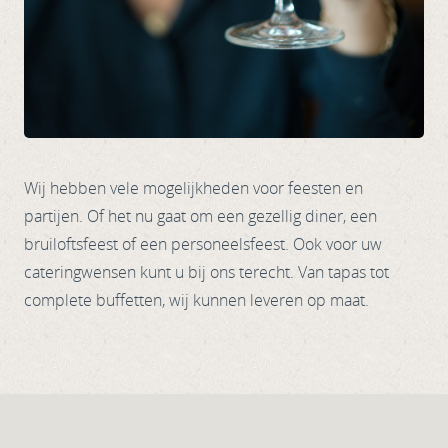
Wij hebben vele mogelijkheden voor feesten en
partijen. Of het nu gaat om een gezellig diner, een
bruiloftsfeest of een personeelsfeest. Ook voor uw
cateringwensen kunt u bij ons terecht. Van tapas tot
complete buffetten, wij kunnen leveren op maat.